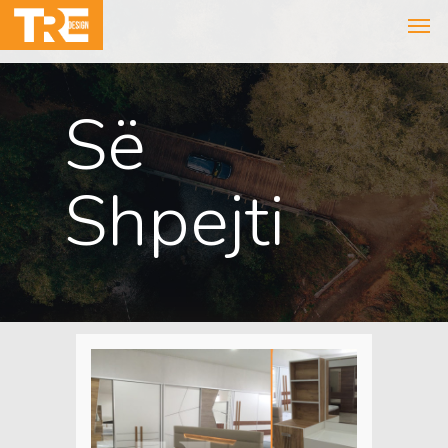
Së
Shpejti